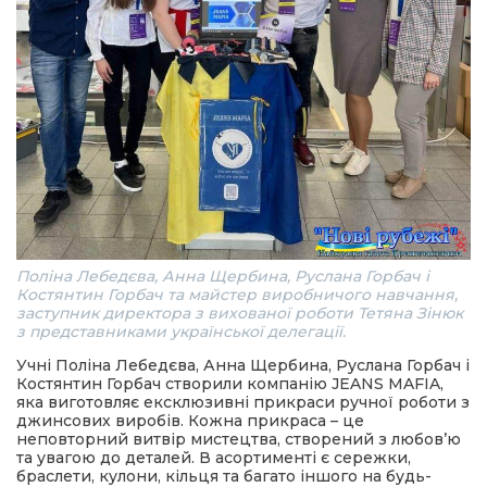
Поліна Лебедєва, Анна Щербина, Руслана Горбач і
Костянтин Горбач та майстер виробничого навчання,
заступник директора з вихованої роботи Тетяна Зінюк
з представниками української делегації.
Учні Поліна Лебедєва, Анна Щербина, Руслана Горбач і
Костянтин Горбач створили компанію JEANS MAFIA,
яка виготовляє ексклюзивні прикраси ручної роботи з
джинсових виробів. Кожна прикраса – це
неповторний витвір мистецтва, створений з любов’ю
та увагою до деталей. В асортименті є сережки,
браслети, кулони, кільця та багато іншого на будь-