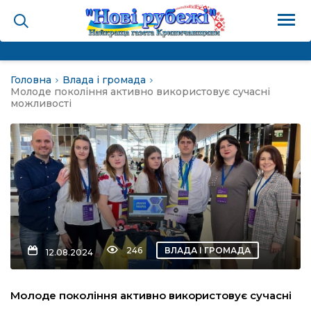
Головна
Влада і громада
на
Молоде покоління активно використовує сучасні
можливості
и
і громада
ура
246
ВЛАДА І ГРОМАДА
12.08.2024
біди не буває
Молоде покоління активно використовує сучасні
ал пам’яті