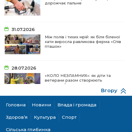
дорожчає пальне
31.07.2026
Між полів і тихих мрій: як біля біленої
хати виросла равликова ферма «Спів
пташок»
28.07.2026
«КОЛО НЕЗЛАМНИХ»: як діти та
ветерани разом створюють
унікальний телепроєкт
Вгору
Головна
Новини
Влада і громада
18.07.2026
Куди звернутися мешканцям
Здоров’я
Культура
Спорт
Криничанської громади за
соціальною підтримкою
Сільська глибинка