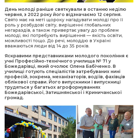
День молоді раніше святкували в останню неділю
червня, з 2022 року його відзначаємо 12 серпня.
Свято має на меті щороку нагадувати молоді про її
роль у розбудові світу, вирішенні глобальних
негараздів, а також привертає увагу до проблем
молоді, які потребують вирішення — якість освіти,
можливості тощо. До речі, молоддю в Україні
вважаються люди від 14 до 35 років.
Яскравими представниками молодого покоління є
учні Професійно-технічного училища № 71 у
Божедарівці, який очолює Олена Бабіченко. В
училищі готують спеціалістів затребуваних нині
професій, зокрема, механізаторів, водіїв, фахівців
облікової справи. Його випускники і випускниці
трудяться у багатьох агроформуваннях
Божедарівської, Затишнянської і Криничанської
громад.