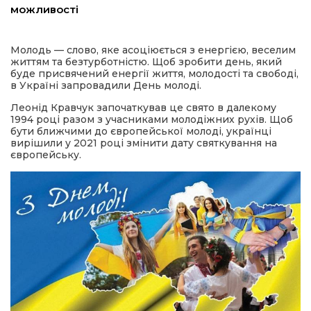
можливості
а редактора
Молодь — слово, яке асоціюється з енергією, веселим
життям та безтурботністю. Щоб зробити день, який
вали? Відповідаємо
буде присвячений енергії життя, молодості та свободі,
в Україні запровадили День молоді.
ти
Леонід Кравчук започаткував це свято в далекому
1994 році разом з учасниками молодіжних рухів. Щоб
бути ближчими до європейської молоді, українці
вирішили у 2021 році змінити дату святкування на
європейську.