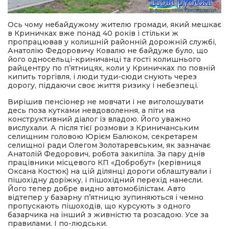
Ось чому небайдужому жителю громади, який мешкає
в Криничках вже понад 40 років і стільки ж
пропрацював у колишній районній дорожній службі,
Анатолію Федоровичу Ковалю не байдуже було, що
його односельці-криничанці та гості колишнього
райцентру по п’ятницях, коли у Криничках по повній
кипить торгівля, і люди туди-сюди снують через
дорогу, піддаючи своє життя ризику і небезпеці.
Вирішив пенсіонер не мовчати і не виголошувати
десь поза кутками невдоволення, а піти на
конструктивний діалог із владою. Його уважно
вислухали. А після тієї розмови з Криничанським
селищним головою Юрієм Балюком, секретарем
селищної ради Олегом Золотаревським, як зазначає
Анатолій Федорович, робота закипіла. За пару днів
працівники місцевого КП «Добробут» (керівниця
Оксана Костюк) на цій ділянці дороги облаштували і
пішохідну доріжку, і пішохідний перехід нанесли.
Його тепер добре видно автомобілістам. Авто
відтепер у базарну п’ятницю зупиняються і чемно
пропускають пішоходів, що курсують з одного
базарчика на інший з живністю та розсадою. Усе за
правилами. І по-людськи.