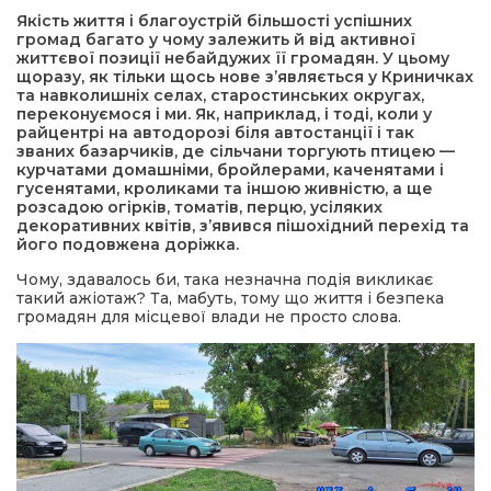
Якість життя і благоустрій більшості успішних
громад багато у чому залежить й від активної
а редактора
життєвої позиції небайдужих її громадян. У цьому
щоразу, як тільки щось нове з’являється у Криничках
та навколишніх селах, старостинських округах,
вали? Відповідаємо
переконуємося і ми. Як, наприклад, і тоді, коли у
райцентрі на автодорозі біля автостанції і так
званих базарчиків, де сільчани торгують птицею —
ти
курчатами домашніми, бройлерами, каченятами і
гусенятами, кроликами та іншою живністю, а ще
розсадою огірків, томатів, перцю, усіляких
декоративних квітів, з’явився пішохідний перехід та
його подовжена доріжка.
Чому, здавалось би, така незначна подія викликає
такий ажіотаж? Та, мабуть, тому що життя і безпека
громадян для місцевої влади не просто слова.