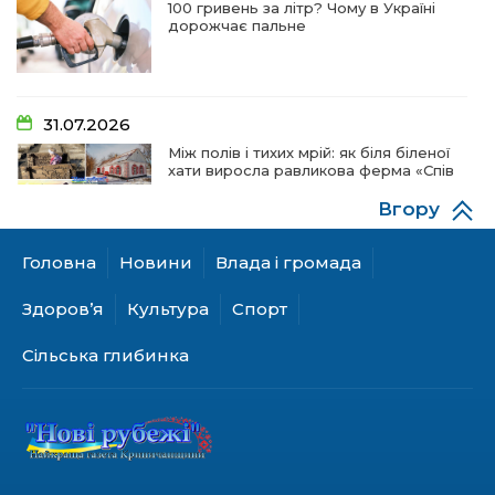
100 гривень за літр? Чому в Україні
дорожчає пальне
31.07.2026
Між полів і тихих мрій: як біля біленої
хати виросла равликова ферма «Спів
пташок»
Вгору
Головна
Новини
Влада і громада
28.07.2026
«КОЛО НЕЗЛАМНИХ»: як діти та
Здоров’я
Культура
Спорт
ветерани разом створюють
унікальний телепроєкт
Сільська глибинка
18.07.2026
Куди звернутися мешканцям
Криничанської громади за
соціальною підтримкою