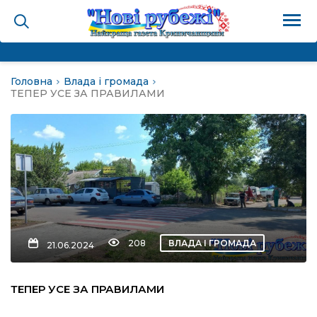
Головна
Влада і громада
на
ТЕПЕР УСЕ ЗА ПРАВИЛАМИ
и
і громада
ура
208
ВЛАДА І ГРОМАДА
21.06.2024
біди не буває
ТЕПЕР УСЕ ЗА ПРАВИЛАМИ
ал пам’яті