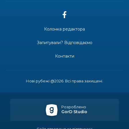
ГАВРИЛЮКА
15.07.2026
Колонка редактора
ДОЩІ СТРИМУЮТЬ ЖНИВА
Запитували? Відповідаємо
Контакти
14.07.2026
До міста — безкоштовно: жителі
віддалених сіл Затишнянської
громади мають регулярне
Нові рубежі @2026. Всі права захищені.
сполучення
13.07.2026
Розроблено
Банкнота 2 000 гривень: навіщо її
GorD Studio
вводять та коли надійде в обіг
Сайт створено за підтримки: