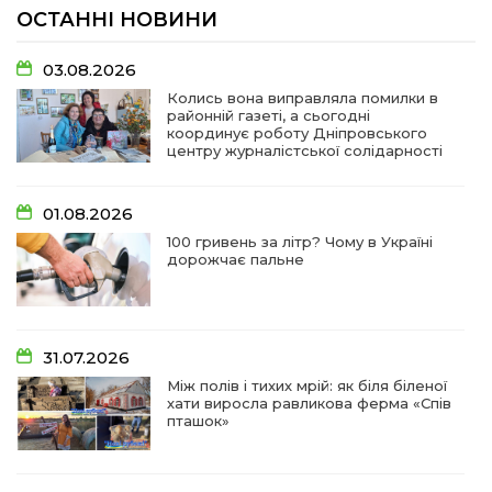
ОСТАННІ НОВИНИ
03.08.2026
Колись вона виправляла помилки в
районній газеті, а сьогодні
координує роботу Дніпровського
центру журналістської солідарності
01.08.2026
100 гривень за літр? Чому в Україні
дорожчає пальне
31.07.2026
Між полів і тихих мрій: як біля біленої
хати виросла равликова ферма «Спів
пташок»