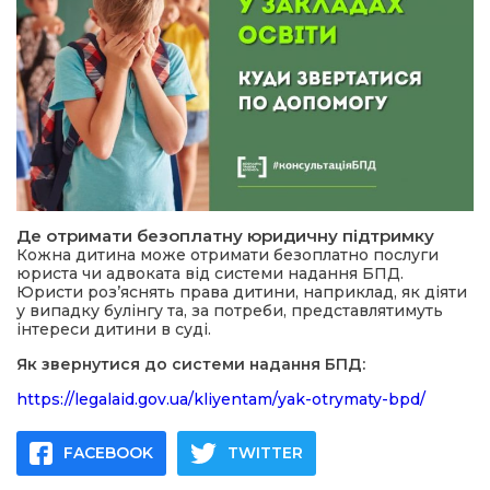
Де отримати безоплатну юридичну підтримку
Кожна дитина може отримати безоплатно послуги
юриста чи адвоката від системи надання БПД.
Юристи роз’яснять права дитини, наприклад, як діяти
у випадку булінгу та, за потреби, представлятимуть
інтереси дитини в суді.
Як звернутися до системи надання БПД:
https://legalaid.gov.ua/kliyentam/yak-otrymaty-bpd/
FACEBOOK
TWITTER