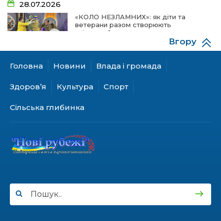
28.07.2026
«КОЛО НЕЗЛАМНИХ»: як діти та
ветерани разом створюють
унікальний телепроєкт
Вгору
Головна
Новини
Влада і громада
18.07.2026
Куди звернутися мешканцям
Здоров’я
Культура
Спорт
Криничанської громади за
соціальною підтримкою
Сільська глибинка
17.07.2026
100-ий день народження відзначила
жителька Первозванівки Олена
Баліцька
16.07.2026
ВУЛИЦЯ ІМЕНІ СИНА І ЩОТИЖНЕВІ
«МАРШРУТИ НАДІЇ» ВАЛЕРІЯ