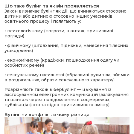
Що таке булінг та як він проявляється
Закон визначає булінг як дії, що вчиняються стосовно
а редактора
дитини або дитиною стосовно інших учасників
освітнього процесу і полягають у:
вали? Відповідаємо
•
психологічному (погрози, шантаж, принизливі
погляди)
•
фізичному (штовхання, підніжки, нанесення тілесних
ти
ушкоджень)
•
економічному (крадіжки, пошкодження одягу чи
особистих речей)
•
сексуальному насильстві (образливі рухи тіла, зйомки
в роздягальнях, образи сексуального характеру).
Розрізняють також кібербулінг — цькування із
застосуванням електронних комунікацій (залякування
та шантаж через повідомлення в соцмережах,
публікація фото та відео принизливого змісту).
Булінг чи конфлікт: в чому різниця