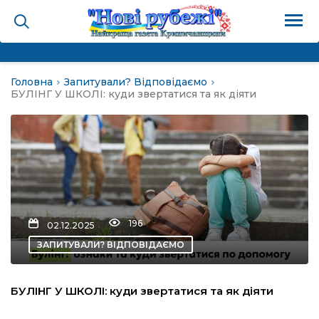
Головна
Запитували? Відповідаємо
на
БУЛІНГ У ШКОЛІ: куди звертатися та як діяти
и
і громада
ура
196
02.12.2025
ЗАПИТУВАЛИ? ВІДПОВІДАЄМО
біди не буває
БУЛІНГ У ШКОЛІ: куди звертатися та як діяти
ал пам’яті