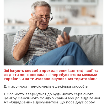
Які існують способи проходження ідентифікації та
як діяти пенсіонерам, які перебувають за межами
України чи на тимчасово окупованих територіях?
Для зручності пенсіонерів є декілька способів:
1. Особисто: звернутися до будь-якого сервісного
центру Пенсійного фонду України або до відділення
АТ «Ощадбанк» з документом, що посвідчує особу.