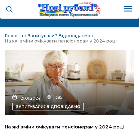
Головна
Запитували? Відповідаємо
на
На які зміни очікувати пенсіонерам у 2024 році
и
і громада
ура
385
21.01.2024
ЗАПИТУВАЛИ? ВІДПОВІДАЄМО
біди не буває
На які зміни очікувати пенсіонерам у 2024 році
ал пам’яті