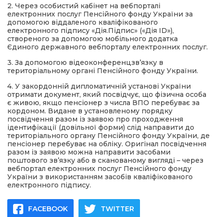
2. Через особистий кабінет на вебпорталі
електронних послуг Пенсійного фонду України за
допомогою віддаленого кваліфікованого
електронного підпису «Дія.Підпис» («Дія ID»),
створеного за допомогою мобільного додатка
Єдиного державного вебпорталу електронних послуг.
3. За допомогою відеоконференцзв’язку в
територіальному органі Пенсійного фонду України.
4. У закордонній дипломатичній установі України
отримати документ, який посвідчує, що фізична особа
є живою, якщо пенсіонер з числа ВПО перебуває за
кордоном. Видане в установленому порядку
посвідчення разом із заявою про проходження
ідентифікації (довільної форми) слід направити до
територіального органу Пенсійного фонду України, де
пенсіонер перебуває на обліку. Оригінал посвідчення
разом із заявою можна направити засобами
поштового зв’язку або в сканованому вигляді – через
вебпортал електронних послуг Пенсійного фонду
України з використанням засобів кваліфікованого
електронного підпису.
FACEBOOK
TWITTER