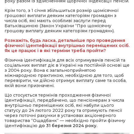
року разом із здійсненням щорічної індексації пенсій.
Крім того, з 1 січня збільшиться розмір щомісячної
грошової виплати деяким категоріям громадян з
числа осіб, які мають особливі заслуги перед
Батьківщиною (Закон України “Про щомісячну
грошову виплату деяким категоріям громадян»).
Розкажіть, будь ласка, детальніше про проведення
фізичної ідентифікації внутрішньо переміщених осіб.
Як це працює і в які терміни треба пройти?
Фізична ідентифікація для всіх отримувачів пенсій та
соціальних виплат діє в Україні на постійній основі ще
з 2004 року. Вона є загальноприйнятою
міжнародною практикою, необхідною для того, щоб
перевірити, чи дійсно отримує виплату саме та особа,
якій вони призначені.
Що стосується термінів проходження фізичної
ідентифікації, передбачено, що пенсіонерам з числа
внутрішньо переміщених осіб, які набули цього
статусу до 24 лютого 2022 року та отримують пенсії
через поточні рахунки в установах акціонерного
товариства “Ощадбанк“ — необхідно пройти фізичну
ідентифікацію
до 31 березня 2024 року.