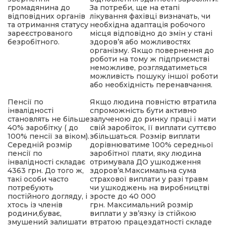
громадянина до
За потреби, ще на етапі
відповідних органів
лікування фахівці визначать, чи
та отримання статусу
необхідна адаптація робочого
зареєстрованого
місця відповідно до змін у стані
безробітного.
здоров’я або можливостях
організму. Якщо повернення до
роботи на тому ж підприємстві
неможливе, розглядатиметься
можливість пошуку іншої роботи
або необхідність перенавчання.
Пенсії по
Якщо людина повністю втратила
інвалідності
спроможність бути активно
становлять не більше
залученою до ринку праці і мати
40% заробітку ( до
свій заробіток, її виплати суттєво
100% пенсії за віком).
збільшаться. Розмір виплати
Середній розмір
дорівнюватиме 100% середньої
пенсії по
заробітної плати, яку людина
інвалідності складає
отримувала ДО ушкодження
4363 грн. До того ж,
здоров’я.Максимальна сума
такі особи часто
страхової виплати у разі травм
потребують
чи ушкоджень на виробництві
постійного догляду, і
зросте до 40 000
хтось із членів
грн. Максимальний розмір
родини,буває,
виплати у зв’язку із стійкою
змушений залишати
втратою працездатності складе