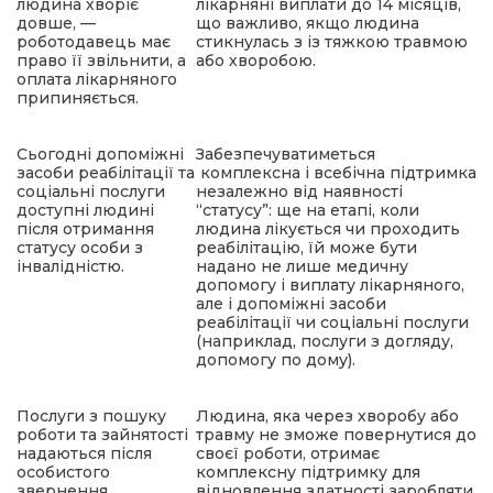
людина хворіє
лікарняні виплати до 14 місяців,
довше, —
що важливо, якщо людина
роботодавець має
стикнулась з із тяжкою травмою
право її звільнити, а
або хворобою.
оплата лікарняного
припиняється.
Сьогодні допоміжні
Забезпечуватиметься
засоби реабілітації та
комплексна і всебічна підтримка
соціальні послуги
незалежно від наявності
доступні людині
“статусу”: ще на етапі, коли
після отримання
людина лікується чи проходить
статусу особи з
реабілітацію, їй може бути
інвалідністю.
надано не лише медичну
допомогу і виплату лікарняного,
але і допоміжні засоби
реабілітації чи соціальні послуги
(наприклад, послуги з догляду,
допомогу по дому).
Послуги з пошуку
Людина, яка через хворобу або
роботи та зайнятості
травму не зможе повернутися до
надаються після
своєї роботи, отримає
особистого
комплексну підтримку для
звернення
відновлення здатності заробляти.