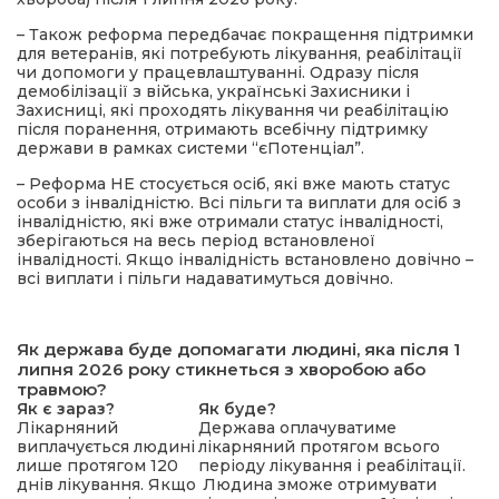
– Також реформа передбачає покращення підтримки
для ветеранів, які потребують лікування, реабілітації
чи допомоги у працевлаштуванні. Одразу після
демобілізації з війська, українські Захисники і
Захисниці, які проходять лікування чи реабілітацію
після поранення, отримають всебічну підтримку
держави в рамках системи “єПотенціал”.
– Реформа НЕ стосується осіб, які вже мають статус
особи з інвалідністю. Всі пільги та виплати для осіб з
інвалідністю, які вже отримали статус інвалідності,
зберігаються на весь період встановленої
інвалідності. Якщо інвалідність встановлено довічно –
всі виплати і пільги надаватимуться довічно.
Як держава буде допомагати людині, яка після 1
липня 2026 року стикнеться з хворобою або
травмою?
Як є зараз?
Як буде?
Лікарняний
Держава оплачуватиме
виплачується людині
лікарняний протягом всього
лише протягом 120
періоду лікування і реабілітації.
днів лікування. Якщо
Людина зможе отримувати