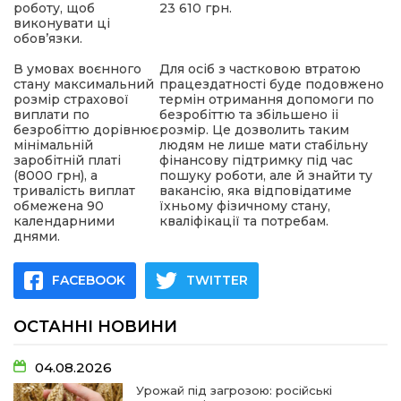
роботу, щоб
23 610 грн.
виконувати ці
обов’язки.
В умовах воєнного
Для осіб з частковою втратою
стану максимальний
працездатності буде подовжено
розмір страхової
термін отримання допомоги по
виплати по
безробіттю та збільшено іі
безробіттю дорівнює
розмір. Це дозволить таким
мінімальній
людям не лише мати стабільну
заробітній платі
фінансову підтримку під час
(8000 грн), а
пошуку роботи, але й знайти ту
тривалість виплат
вакансію, яка відповідатиме
обмежена 90
їхньому фізичному стану,
календарними
кваліфікації та потребам.
днями.
FACEBOOK
TWITTER
ОСТАННІ НОВИНИ
04.08.2026
Урожай під загрозою: російські