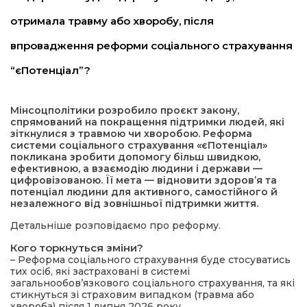
отримала травму або хворобу, після
а редактора
впровадження реформи соціального страхування
вали? Відповідаємо
“єПотенціал”?
ти
Мінсоцполітики розробило проєкт закону,
спрямований на покращення підтримки людей, які
зіткнулися з травмою чи хворобою. Реформа
системи соціального страхування «єПотенціал»
покликана зробити допомогу більш швидкою,
ефективною, а взаємодію людини і держави —
цифровізованою. Її мета — відновити здоров’я та
потенціал людини для активного, самостійного й
незалежного від зовнішньої підтримки життя.
Детальніше розповідаємо про реформу.
Кого торкнуться зміни?
– Реформа соціального страхування буде стосуватись
тих осіб, які застраховані в системі
загальнообовʼязкового соціального страхування, та які
стикнуться зі страховим випадком (травма або
хвороба) після 1 липня 2026 року.