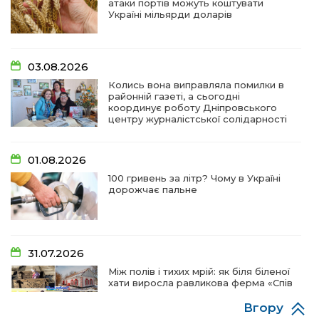
атаки портів можуть коштувати
Україні мільярди доларів
03.08.2026
Колись вона виправляла помилки в
районній газеті, а сьогодні
координує роботу Дніпровського
центру журналістської солідарності
01.08.2026
100 гривень за літр? Чому в Україні
дорожчає пальне
31.07.2026
Між полів і тихих мрій: як біля біленої
хати виросла равликова ферма «Спів
пташок»
Вгору