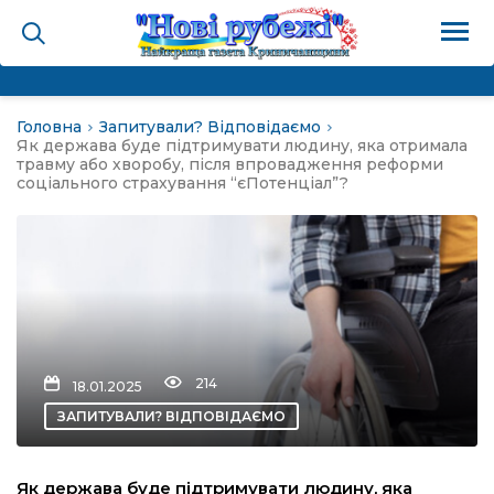
Головна
Запитували? Відповідаємо
на
Як держава буде підтримувати людину, яка отримала
травму або хворобу, після впровадження реформи
соціального страхування “єПотенціал”?
и
і громада
ура
214
18.01.2025
ЗАПИТУВАЛИ? ВІДПОВІДАЄМО
біди не буває
Як держава буде підтримувати людину, яка
ал пам’яті