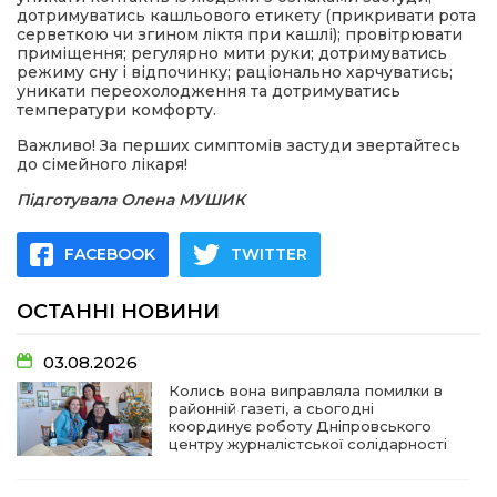
дотримуватись кашльового етикету (прикривати рота
серветкою чи згином ліктя при кашлі); провітрювати
приміщення; регулярно мити руки; дотримуватись
режиму сну і відпочинку; раціонально харчуватись;
уникати переохолодження та дотримуватись
температури комфорту.
Важливо! За перших симптомів застуди звертайтесь
до сімейного лікаря!
Підготувала Олена МУШИК
FACEBOOK
TWITTER
ОСТАННІ НОВИНИ
03.08.2026
Колись вона виправляла помилки в
районній газеті, а сьогодні
координує роботу Дніпровського
центру журналістської солідарності