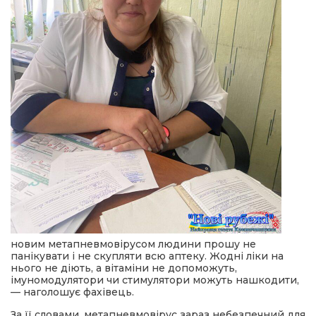
новим метапневмовірусом людини прошу не
панікувати і не скупляти всю аптеку. Жодні ліки на
нього не діють, а вітаміни не допоможуть,
імуномодулятори чи стимулятори можуть нашкодити,
— наголошує фахівець.
За її словами, метапневмовірус зараз небезпечний для