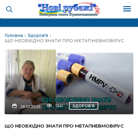
Головна
Здоров'я
на
ЩО НЕОБХІДНО ЗНАТИ ПРО МЕТАПНЕВМОВІРУС
и
і громада
ура
1241
ЗДОРОВ'Я
26.01.2025
біди не буває
ЩО НЕОБХІДНО ЗНАТИ ПРО МЕТАПНЕВМОВІРУС
ал пам’яті