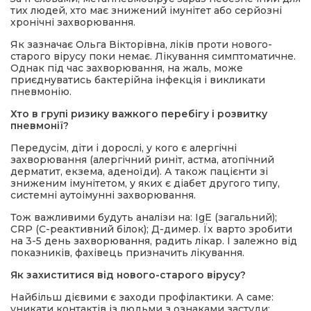
тих людей, хто має знижений імунітет або серйозні
хронічні захворювання.
Як зазначає Ольга Вікторівна, ліків проти нового-
старого вірусу поки немає. Лікування симптоматичне.
Однак під час захворювання, на жаль, може
приєднуватись бактерійна інфекція і викликати
пневмонію.
Хто в групі ризику важкого перебігу і розвитку
пневмонії?
Передусім, діти і дорослі, у кого є алергічні
захворювання (алергічний риніт, астма, атопічний
дерматит, екзема, аденоїди). А також пацієнти зі
зниженим імунітетом, у яких є діабет другого типу,
системні аутоімунні захворювання.
Тож важливими будуть аналізи на: IgE (загальний);
CRP (С-реактивний білок); Д-димер. Їх варто зробити
на 3-5 день захворювання, радить лікар. І залежно від
показників, фахівець призначить лікування.
Як захиститися від нового-старого вірусу?
Найбільш дієвими є заходи профілактики. А саме:
уникати контактів із людьми з ознаками застуди;