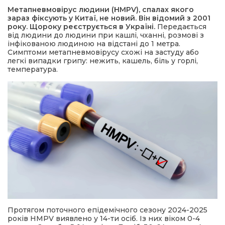
Метапневмовірус людини (HMPV), спалах якого
зараз фіксують у Китаї, не новий. Він відомий з 2001
а редактора
року. Щороку реєструється в Україні.
Передається
від людини до людини при кашлі, чханні, розмові з
інфікованою людиною на відстані до 1 метра.
вали? Відповідаємо
Симптоми метапневмовірусу схожі на застуду або
легкі випадки грипу: нежить, кашель, біль у горлі,
температура.
ти
Протягом поточного епідемічного сезону 2024-2025
років HMPV виявлено у 14-ти осіб. Із них віком 0-4