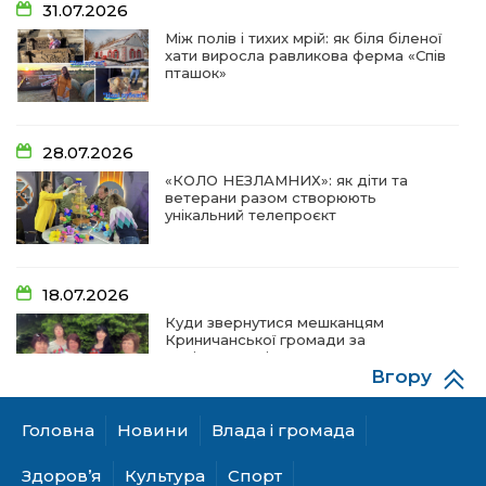
31.07.2026
Між полів і тихих мрій: як біля біленої
хати виросла равликова ферма «Спів
пташок»
28.07.2026
«КОЛО НЕЗЛАМНИХ»: як діти та
ветерани разом створюють
унікальний телепроєкт
18.07.2026
Куди звернутися мешканцям
Криничанської громади за
соціальною підтримкою
Вгору
Головна
Новини
Влада і громада
17.07.2026
100-ий день народження відзначила
Здоров’я
Культура
Спорт
жителька Первозванівки Олена