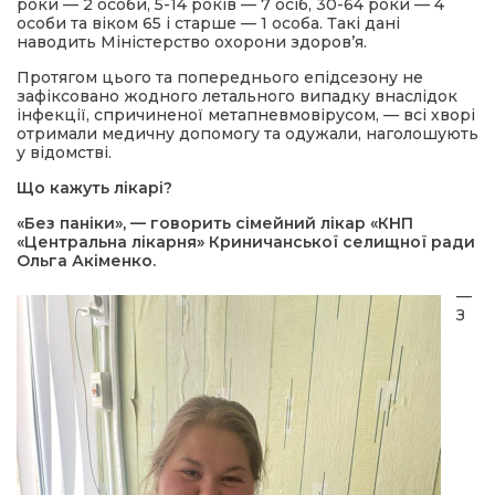
роки — 2 особи, 5-14 років — 7 осіб, 30-64 роки — 4
особи та віком 65 і старше — 1 особа. Такі дані
наводить Міністерство охорони здоров’я.
Протягом цього та попереднього епідсезону не
зафіксовано жодного летального випадку внаслідок
інфекції, спричиненої метапневмовірусом, — всі хворі
отримали медичну допомогу та одужали, наголошують
у відомстві.
Що кажуть лікарі?
«Без паніки», — говорить сімейний лікар «КНП
«Центральна лікарня» Криничанської селищної ради
Ольга Акіменко.
—
З