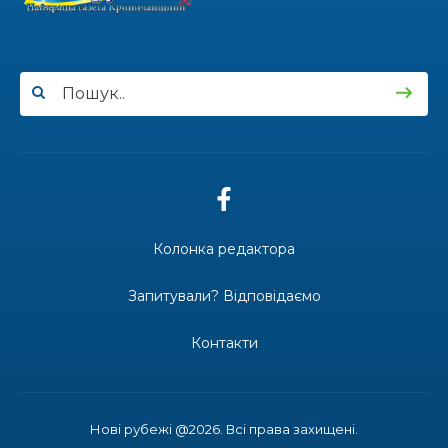
жителька Первозванівки Олена
Баліцька
16.07.2026
ВУЛИЦЯ ІМЕНІ СИНА І ЩОТИЖНЕВІ
«МАРШРУТИ НАДІЇ» ВАЛЕРІЯ
ГАВРИЛЮКА
15.07.2026
Колонка редактора
ДОЩІ СТРИМУЮТЬ ЖНИВА
Запитували? Відповідаємо
Контакти
14.07.2026
До міста — безкоштовно: жителі
віддалених сіл Затишнянської
громади мають регулярне
Нові рубежі @2026. Всі права захищені.
сполучення