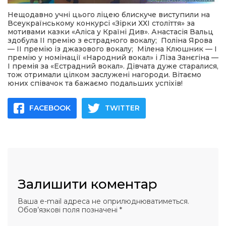
Нещодавно учні цього ліцею блискуче виступили на
Всеукраїнському конкурсі «Зірки ХХІ століття» за
мотивами казки «Аліса у Країні Див». Анастасія Вальц
здобула ІІ премію з естрадного вокалу; Поліна Ярова
— ІІ премію із джазового вокалу; Мілена Клюшник — І
премію у номінації «Народний вокал» і Ліза Занєгіна —
І премія за «Естрадний вокал». Дівчата дуже старалися,
тож отримали цілком заслужені нагороди. Вітаємо
юних співачок та бажаємо подальших успіхів!
FACEBOOK
TWITTER
Залишити коментар
Ваша e-mail адреса не оприлюднюватиметься.
Обов’язкові поля позначені
*