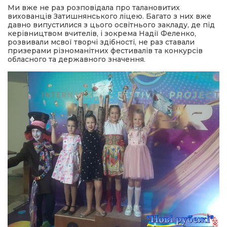
Ми вже не раз розповідала про талановитих
вихованців Затишнянського ліцею. Багато з них вже
а редактора
давно випустилися з цього освітнього закладу, де під
керівництвом вчителів, і зокрема Надії Феленко,
розвивали мсвої творчі здібності, не раз ставали
призерами різноманітних фестивалів та конкурсів
вали? Відповідаємо
обласного та державного значення.
ти