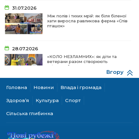
31.07.2026
Між полів і тихих мрій: як біля біленої
хати виросла равликова ферма «Спів
пташок»
28.07.2026
«КОЛО НЕЗЛАМНИХ»: як діти та
ветерани разом створюють
унікальний телепроєкт
Вгору
Головна
Новини
Влада і громада
18.07.2026
Куди звернутися мешканцям
Здоров’я
Культура
Спорт
Криничанської громади за
соціальною підтримкою
Сільська глибинка
17.07.2026
100-ий день народження відзначила